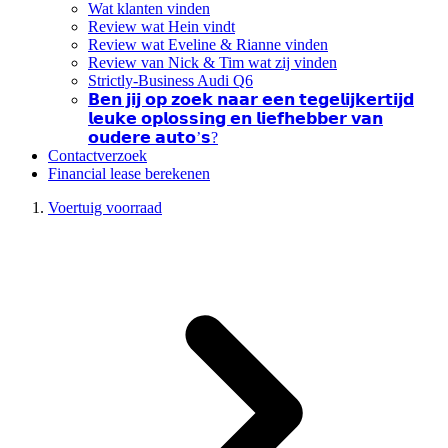
Wat klanten vinden
Review wat Hein vindt
Review wat Eveline & Rianne vinden
Review van Nick & Tim wat zij vinden
Strictly-Business Audi Q6
𝗕𝗲𝗻 𝗷𝗶𝗷 𝗼𝗽 𝘇𝗼𝗲𝗸 𝗻𝗮𝗮𝗿 𝗲𝗲𝗻 𝘁𝗲𝗴𝗲𝗹𝗶𝗷𝗸𝗲𝗿𝘁𝗶𝗷𝗱
𝗹𝗲𝘂𝗸𝗲 𝗼𝗽𝗹𝗼𝘀𝘀𝗶𝗻𝗴 𝗲𝗻 𝗹𝗶𝗲𝗳𝗵𝗲𝗯𝗯𝗲𝗿 𝘃𝗮𝗻
𝗼𝘂𝗱𝗲𝗿𝗲 𝗮𝘂𝘁𝗼’𝘀?
Contactverzoek
Financial lease berekenen
Voertuig voorraad