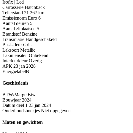
Isofix | Led
Carrosserie
Hatchback
Tellerstand
21.267 km
Emissienorm
Euro 6
Aantal deuren
5
Aantal zitplaatsen
5
Brandstof
Benzine
Transmissie
Handgeschakeld
Basiskleur
Grijs
Laksoort
Metallic
Lakintensiteit
Onbekend
Interieurkleur
Overig
APK
23 jan 2028
Energielabel
B
Geschiedenis
BTW/Marge
Btw
Bouwjaar
2024
Datum deel 1
23 jan 2024
Onderhoudsboekjes
Niet opgegeven
Maten en gewichten