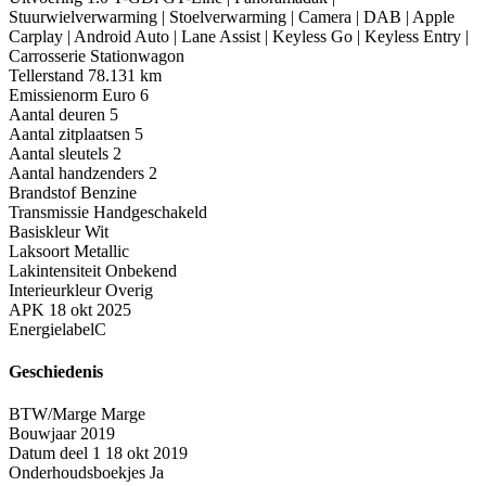
Stuurwielverwarming | Stoelverwarming | Camera | DAB | Apple
Carplay | Android Auto | Lane Assist | Keyless Go | Keyless Entry |
Carrosserie
Stationwagon
Tellerstand
78.131 km
Emissienorm
Euro 6
Aantal deuren
5
Aantal zitplaatsen
5
Aantal sleutels
2
Aantal handzenders
2
Brandstof
Benzine
Transmissie
Handgeschakeld
Basiskleur
Wit
Laksoort
Metallic
Lakintensiteit
Onbekend
Interieurkleur
Overig
APK
18 okt 2025
Energielabel
C
Geschiedenis
BTW/Marge
Marge
Bouwjaar
2019
Datum deel 1
18 okt 2019
Onderhoudsboekjes
Ja