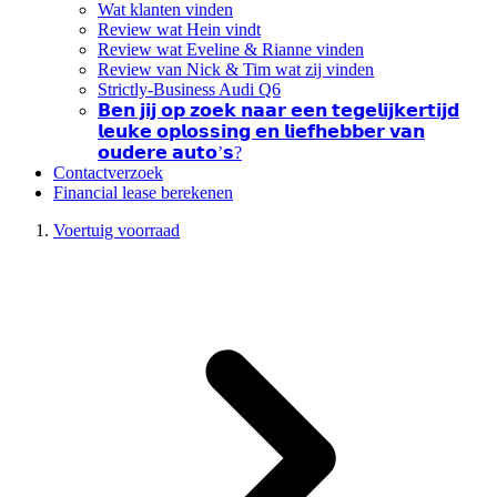
Wat klanten vinden
Review wat Hein vindt
Review wat Eveline & Rianne vinden
Review van Nick & Tim wat zij vinden
Strictly-Business Audi Q6
𝗕𝗲𝗻 𝗷𝗶𝗷 𝗼𝗽 𝘇𝗼𝗲𝗸 𝗻𝗮𝗮𝗿 𝗲𝗲𝗻 𝘁𝗲𝗴𝗲𝗹𝗶𝗷𝗸𝗲𝗿𝘁𝗶𝗷𝗱
𝗹𝗲𝘂𝗸𝗲 𝗼𝗽𝗹𝗼𝘀𝘀𝗶𝗻𝗴 𝗲𝗻 𝗹𝗶𝗲𝗳𝗵𝗲𝗯𝗯𝗲𝗿 𝘃𝗮𝗻
𝗼𝘂𝗱𝗲𝗿𝗲 𝗮𝘂𝘁𝗼’𝘀?
Contactverzoek
Financial lease berekenen
Voertuig voorraad