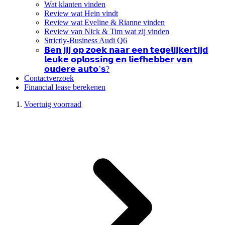
Wat klanten vinden
Review wat Hein vindt
Review wat Eveline & Rianne vinden
Review van Nick & Tim wat zij vinden
Strictly-Business Audi Q6
𝗕𝗲𝗻 𝗷𝗶𝗷 𝗼𝗽 𝘇𝗼𝗲𝗸 𝗻𝗮𝗮𝗿 𝗲𝗲𝗻 𝘁𝗲𝗴𝗲𝗹𝗶𝗷𝗸𝗲𝗿𝘁𝗶𝗷𝗱
𝗹𝗲𝘂𝗸𝗲 𝗼𝗽𝗹𝗼𝘀𝘀𝗶𝗻𝗴 𝗲𝗻 𝗹𝗶𝗲𝗳𝗵𝗲𝗯𝗯𝗲𝗿 𝘃𝗮𝗻
𝗼𝘂𝗱𝗲𝗿𝗲 𝗮𝘂𝘁𝗼’𝘀?
Contactverzoek
Financial lease berekenen
Voertuig voorraad