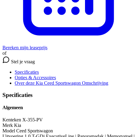
Bereken mijn leaseprijs
of
Stel je vraag
Specificaties
Opties
& Accessoires
Over deze Kia Ceed Sportswagon
Omschrijving
Specificaties
Algemeen
Kenteken
X-355-PV
Merk
Kia
Model
Ceed Sportswagon
Uitvoering
1.0 T-GDi ExecutiveLine | Panoramadak | Memorystoel |