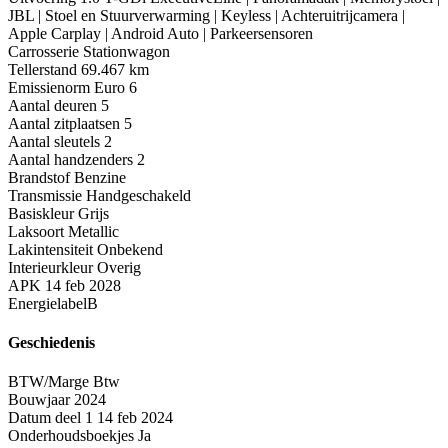
JBL | Stoel en Stuurverwarming | Keyless | Achteruitrijcamera |
Apple Carplay | Android Auto | Parkeersensoren
Carrosserie
Stationwagon
Tellerstand
69.467 km
Emissienorm
Euro 6
Aantal deuren
5
Aantal zitplaatsen
5
Aantal sleutels
2
Aantal handzenders
2
Brandstof
Benzine
Transmissie
Handgeschakeld
Basiskleur
Grijs
Laksoort
Metallic
Lakintensiteit
Onbekend
Interieurkleur
Overig
APK
14 feb 2028
Energielabel
B
Geschiedenis
BTW/Marge
Btw
Bouwjaar
2024
Datum deel 1
14 feb 2024
Onderhoudsboekjes
Ja