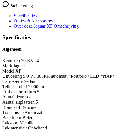
Stel je vraag
Specificaties
Opties
& Accessoires
Over deze Jaguar XF
Omschrijving
Specificaties
Algemeen
Kenteken
70-KVJ-4
Merk
Jaguar
Model
XF
Uitvoering
5.0 V8 385PK automaat / Portfolio / LED *NAP*
Carrosserie
Sedan
Tellerstand
217.000 km
Emissienorm
Euro 5
Aantal deuren
4
Aantal zitplaatsen
5
Brandstof
Benzine
Transmissie
Automaat
Basiskleur
Beige
Laksoort
Metallic
Lakintensiteit
Onbekend