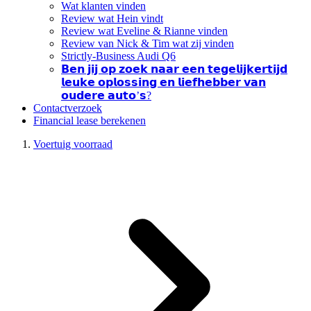
Wat klanten vinden
Review wat Hein vindt
Review wat Eveline & Rianne vinden
Review van Nick & Tim wat zij vinden
Strictly-Business Audi Q6
𝗕𝗲𝗻 𝗷𝗶𝗷 𝗼𝗽 𝘇𝗼𝗲𝗸 𝗻𝗮𝗮𝗿 𝗲𝗲𝗻 𝘁𝗲𝗴𝗲𝗹𝗶𝗷𝗸𝗲𝗿𝘁𝗶𝗷𝗱
𝗹𝗲𝘂𝗸𝗲 𝗼𝗽𝗹𝗼𝘀𝘀𝗶𝗻𝗴 𝗲𝗻 𝗹𝗶𝗲𝗳𝗵𝗲𝗯𝗯𝗲𝗿 𝘃𝗮𝗻
𝗼𝘂𝗱𝗲𝗿𝗲 𝗮𝘂𝘁𝗼’𝘀?
Contactverzoek
Financial lease berekenen
Voertuig voorraad