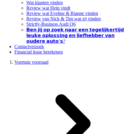
Wat klanten vinden
Review wat Hein vindt
Review wat Eveline & Rianne vinden
Review van Nick & Tim wat zij vinden
Strictly-Business Audi Q6
𝗕𝗲𝗻 𝗷𝗶𝗷 𝗼𝗽 𝘇𝗼𝗲𝗸 𝗻𝗮𝗮𝗿 𝗲𝗲𝗻 𝘁𝗲𝗴𝗲𝗹𝗶𝗷𝗸𝗲𝗿𝘁𝗶𝗷𝗱
𝗹𝗲𝘂𝗸𝗲 𝗼𝗽𝗹𝗼𝘀𝘀𝗶𝗻𝗴 𝗲𝗻 𝗹𝗶𝗲𝗳𝗵𝗲𝗯𝗯𝗲𝗿 𝘃𝗮𝗻
𝗼𝘂𝗱𝗲𝗿𝗲 𝗮𝘂𝘁𝗼’𝘀?
Contactverzoek
Financial lease berekenen
Voertuig voorraad