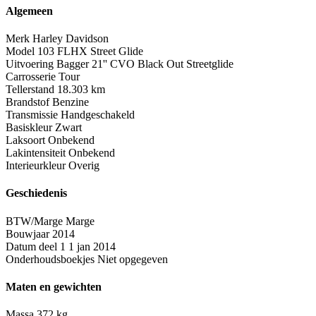
Algemeen
Merk
Harley Davidson
Model
103 FLHX Street Glide
Uitvoering
Bagger 21'' CVO Black Out Streetglide
Carrosserie
Tour
Tellerstand
18.303 km
Brandstof
Benzine
Transmissie
Handgeschakeld
Basiskleur
Zwart
Laksoort
Onbekend
Lakintensiteit
Onbekend
Interieurkleur
Overig
Geschiedenis
BTW/Marge
Marge
Bouwjaar
2014
Datum deel 1
1 jan 2014
Onderhoudsboekjes
Niet opgegeven
Maten en gewichten
Massa
372 kg