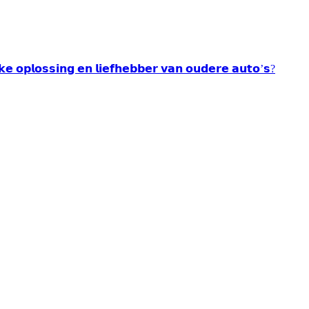
𝘂𝗸𝗲 𝗼𝗽𝗹𝗼𝘀𝘀𝗶𝗻𝗴 𝗲𝗻 𝗹𝗶𝗲𝗳𝗵𝗲𝗯𝗯𝗲𝗿 𝘃𝗮𝗻 𝗼𝘂𝗱𝗲𝗿𝗲 𝗮𝘂𝘁𝗼’𝘀?