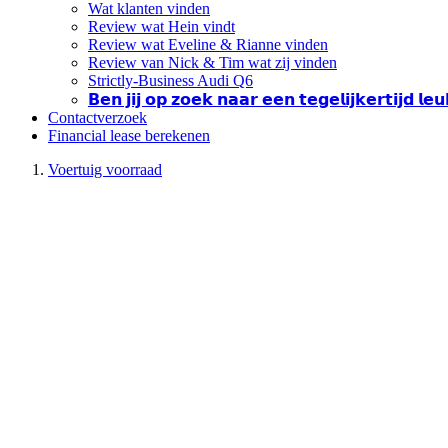
Wat klanten vinden
Review wat Hein vindt
Review wat Eveline & Rianne vinden
Review van Nick & Tim wat zij vinden
Strictly-Business Audi Q6
𝗕𝗲𝗻 𝗷𝗶𝗷 𝗼𝗽 𝘇𝗼𝗲𝗸 𝗻𝗮𝗮𝗿 𝗲𝗲𝗻 𝘁𝗲𝗴𝗲𝗹𝗶𝗷𝗸𝗲𝗿𝘁𝗶𝗷𝗱 𝗹
Contactverzoek
Financial lease berekenen
Voertuig voorraad