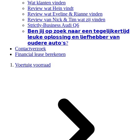
Wat klanten vinden
Review wat Hein vindt
Review wat Eveline & Rianne vinden
Review van Nick & Tim wat zij vinden
Strictly-Business Audi Q6
𝗕𝗲𝗻 𝗷𝗶𝗷 𝗼𝗽 𝘇𝗼𝗲𝗸 𝗻𝗮𝗮𝗿 𝗲𝗲𝗻 𝘁𝗲𝗴𝗲𝗹𝗶𝗷𝗸𝗲𝗿𝘁𝗶𝗷𝗱
𝗹𝗲𝘂𝗸𝗲 𝗼𝗽𝗹𝗼𝘀𝘀𝗶𝗻𝗴 𝗲𝗻 𝗹𝗶𝗲𝗳𝗵𝗲𝗯𝗯𝗲𝗿 𝘃𝗮𝗻
𝗼𝘂𝗱𝗲𝗿𝗲 𝗮𝘂𝘁𝗼’𝘀?
Contactverzoek
Financial lease berekenen
Voertuig voorraad