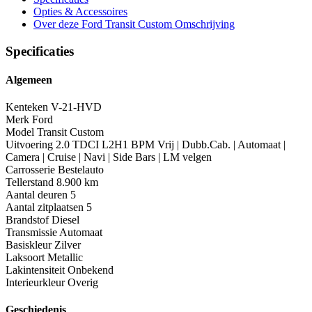
Opties
& Accessoires
Over deze Ford Transit Custom
Omschrijving
Specificaties
Algemeen
Kenteken
V-21-HVD
Merk
Ford
Model
Transit Custom
Uitvoering
2.0 TDCI L2H1 BPM Vrij | Dubb.Cab. | Automaat |
Camera | Cruise | Navi | Side Bars | LM velgen
Carrosserie
Bestelauto
Tellerstand
8.900 km
Aantal deuren
5
Aantal zitplaatsen
5
Brandstof
Diesel
Transmissie
Automaat
Basiskleur
Zilver
Laksoort
Metallic
Lakintensiteit
Onbekend
Interieurkleur
Overig
Geschiedenis