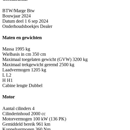
BTW/Marge
Btw
Bouwjaar
2024
Datum deel 1
6 sep 2024
Onderhoudsboekjes
Dealer
Maten en gewichten
Massa
1995 kg
Wielbasis in cm
350 cm
Maximaal toegelaten gewicht (GVW)
3200 kg
Maximaal trekgewicht geremd
2500 kg
Laadvermogen
1205 kg
L
L2
H
H1
Cabine lengte
Dubbel
Motor
Aantal cilinders
4
Cilinderinhoud
2000 cc
Motorvermogen
100 kW (136 PK)
Gemiddeld bereik
961 km
Koppelvermogen
360 Nm