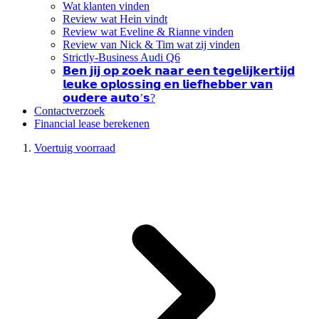
Wat klanten vinden
Review wat Hein vindt
Review wat Eveline & Rianne vinden
Review van Nick & Tim wat zij vinden
Strictly-Business Audi Q6
𝗕𝗲𝗻 𝗷𝗶𝗷 𝗼𝗽 𝘇𝗼𝗲𝗸 𝗻𝗮𝗮𝗿 𝗲𝗲𝗻 𝘁𝗲𝗴𝗲𝗹𝗶𝗷𝗸𝗲𝗿𝘁𝗶𝗷𝗱
𝗹𝗲𝘂𝗸𝗲 𝗼𝗽𝗹𝗼𝘀𝘀𝗶𝗻𝗴 𝗲𝗻 𝗹𝗶𝗲𝗳𝗵𝗲𝗯𝗯𝗲𝗿 𝘃𝗮𝗻
𝗼𝘂𝗱𝗲𝗿𝗲 𝗮𝘂𝘁𝗼’𝘀?
Contactverzoek
Financial lease berekenen
Voertuig voorraad