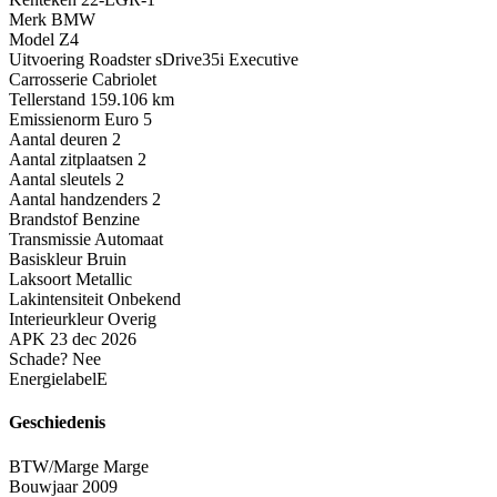
Merk
BMW
Model
Z4
Uitvoering
Roadster sDrive35i Executive
Carrosserie
Cabriolet
Tellerstand
159.106 km
Emissienorm
Euro 5
Aantal deuren
2
Aantal zitplaatsen
2
Aantal sleutels
2
Aantal handzenders
2
Brandstof
Benzine
Transmissie
Automaat
Basiskleur
Bruin
Laksoort
Metallic
Lakintensiteit
Onbekend
Interieurkleur
Overig
APK
23 dec 2026
Schade?
Nee
Energielabel
E
Geschiedenis
BTW/Marge
Marge
Bouwjaar
2009