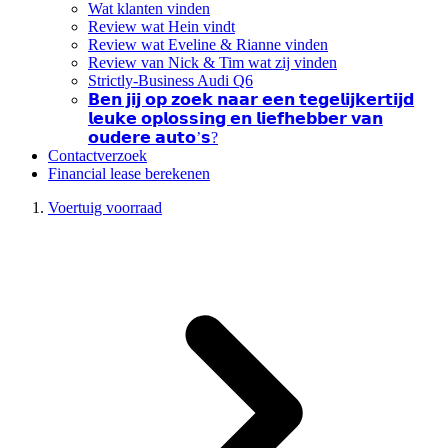
Wat klanten vinden
Review wat Hein vindt
Review wat Eveline & Rianne vinden
Review van Nick & Tim wat zij vinden
Strictly-Business Audi Q6
𝗕𝗲𝗻 𝗷𝗶𝗷 𝗼𝗽 𝘇𝗼𝗲𝗸 𝗻𝗮𝗮𝗿 𝗲𝗲𝗻 𝘁𝗲𝗴𝗲𝗹𝗶𝗷𝗸𝗲𝗿𝘁𝗶𝗷𝗱
𝗹𝗲𝘂𝗸𝗲 𝗼𝗽𝗹𝗼𝘀𝘀𝗶𝗻𝗴 𝗲𝗻 𝗹𝗶𝗲𝗳𝗵𝗲𝗯𝗯𝗲𝗿 𝘃𝗮𝗻
𝗼𝘂𝗱𝗲𝗿𝗲 𝗮𝘂𝘁𝗼’𝘀?
Contactverzoek
Financial lease berekenen
Voertuig voorraad