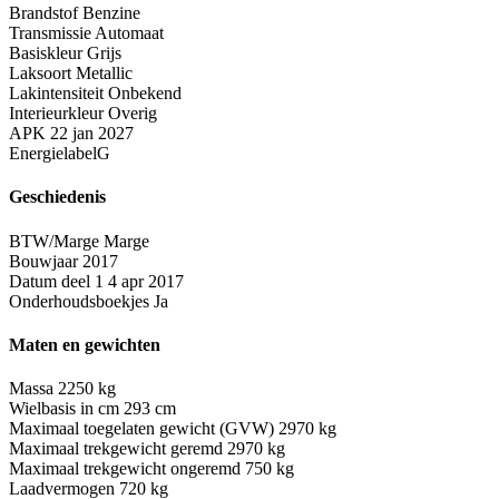
Brandstof
Benzine
Transmissie
Automaat
Basiskleur
Grijs
Laksoort
Metallic
Lakintensiteit
Onbekend
Interieurkleur
Overig
APK
22 jan 2027
Energielabel
G
Geschiedenis
BTW/Marge
Marge
Bouwjaar
2017
Datum deel 1
4 apr 2017
Onderhoudsboekjes
Ja
Maten en gewichten
Massa
2250 kg
Wielbasis in cm
293 cm
Maximaal toegelaten gewicht (GVW)
2970 kg
Maximaal trekgewicht geremd
2970 kg
Maximaal trekgewicht ongeremd
750 kg
Laadvermogen
720 kg