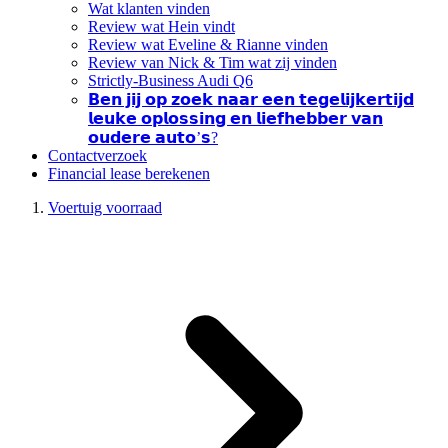
Wat klanten vinden
Review wat Hein vindt
Review wat Eveline & Rianne vinden
Review van Nick & Tim wat zij vinden
Strictly-Business Audi Q6
𝗕𝗲𝗻 𝗷𝗶𝗷 𝗼𝗽 𝘇𝗼𝗲𝗸 𝗻𝗮𝗮𝗿 𝗲𝗲𝗻 𝘁𝗲𝗴𝗲𝗹𝗶𝗷𝗸𝗲𝗿𝘁𝗶𝗷𝗱
𝗹𝗲𝘂𝗸𝗲 𝗼𝗽𝗹𝗼𝘀𝘀𝗶𝗻𝗴 𝗲𝗻 𝗹𝗶𝗲𝗳𝗵𝗲𝗯𝗯𝗲𝗿 𝘃𝗮𝗻
𝗼𝘂𝗱𝗲𝗿𝗲 𝗮𝘂𝘁𝗼’𝘀?
Contactverzoek
Financial lease berekenen
Voertuig voorraad