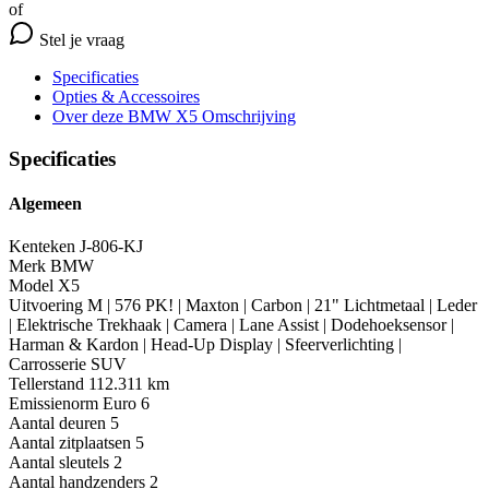
of
Stel je vraag
Specificaties
Opties
& Accessoires
Over deze BMW X5
Omschrijving
Specificaties
Algemeen
Kenteken
J-806-KJ
Merk
BMW
Model
X5
Uitvoering
M | 576 PK! | Maxton | Carbon | 21" Lichtmetaal | Leder
| Elektrische Trekhaak | Camera | Lane Assist | Dodehoeksensor |
Harman & Kardon | Head-Up Display | Sfeerverlichting |
Carrosserie
SUV
Tellerstand
112.311 km
Emissienorm
Euro 6
Aantal deuren
5
Aantal zitplaatsen
5
Aantal sleutels
2
Aantal handzenders
2