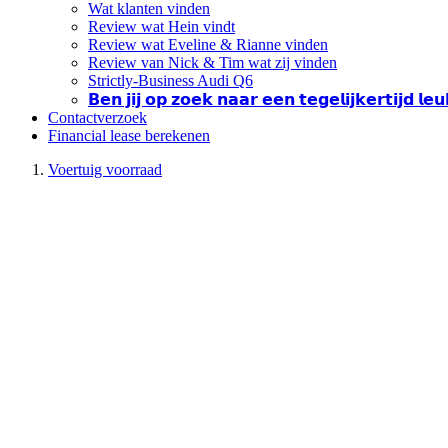
Wat klanten vinden
Review wat Hein vindt
Review wat Eveline & Rianne vinden
Review van Nick & Tim wat zij vinden
Strictly-Business Audi Q6
𝗕𝗲𝗻 𝗷𝗶𝗷 𝗼𝗽 𝘇𝗼𝗲𝗸 𝗻𝗮𝗮𝗿 𝗲𝗲𝗻 𝘁𝗲𝗴𝗲𝗹𝗶𝗷𝗸𝗲𝗿𝘁𝗶𝗷𝗱 𝗹
Contactverzoek
Financial lease berekenen
Voertuig voorraad