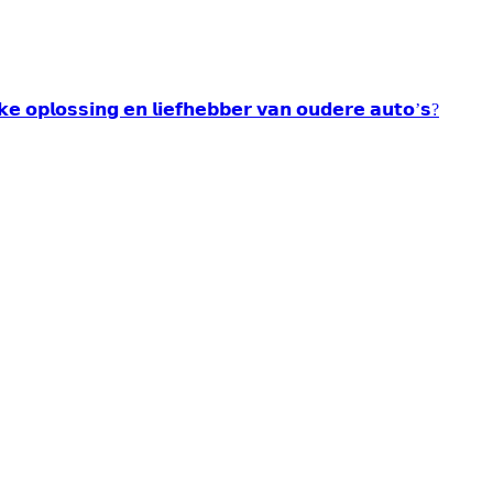
𝘂𝗸𝗲 𝗼𝗽𝗹𝗼𝘀𝘀𝗶𝗻𝗴 𝗲𝗻 𝗹𝗶𝗲𝗳𝗵𝗲𝗯𝗯𝗲𝗿 𝘃𝗮𝗻 𝗼𝘂𝗱𝗲𝗿𝗲 𝗮𝘂𝘁𝗼’𝘀?