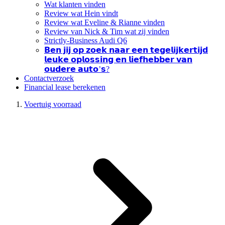
Wat klanten vinden
Review wat Hein vindt
Review wat Eveline & Rianne vinden
Review van Nick & Tim wat zij vinden
Strictly-Business Audi Q6
𝗕𝗲𝗻 𝗷𝗶𝗷 𝗼𝗽 𝘇𝗼𝗲𝗸 𝗻𝗮𝗮𝗿 𝗲𝗲𝗻 𝘁𝗲𝗴𝗲𝗹𝗶𝗷𝗸𝗲𝗿𝘁𝗶𝗷𝗱
𝗹𝗲𝘂𝗸𝗲 𝗼𝗽𝗹𝗼𝘀𝘀𝗶𝗻𝗴 𝗲𝗻 𝗹𝗶𝗲𝗳𝗵𝗲𝗯𝗯𝗲𝗿 𝘃𝗮𝗻
𝗼𝘂𝗱𝗲𝗿𝗲 𝗮𝘂𝘁𝗼’𝘀?
Contactverzoek
Financial lease berekenen
Voertuig voorraad