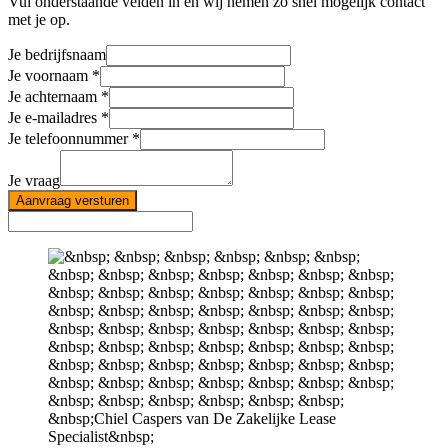
Vul onderstaande velden in en wij nemen zo snel mogelijk contact
met je op.
Je bedrijfsnaam
Je voornaam
Je achternaam
Je e-mailadres
Je telefoonnummer
Je vraag
Aanvraag versturen