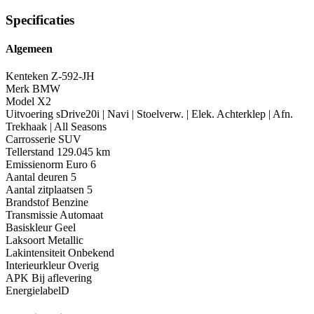
Specificaties
Algemeen
Kenteken
Z-592-JH
Merk
BMW
Model
X2
Uitvoering
sDrive20i | Navi | Stoelverw. | Elek. Achterklep | Afn.
Trekhaak | All Seasons
Carrosserie
SUV
Tellerstand
129.045 km
Emissienorm
Euro 6
Aantal deuren
5
Aantal zitplaatsen
5
Brandstof
Benzine
Transmissie
Automaat
Basiskleur
Geel
Laksoort
Metallic
Lakintensiteit
Onbekend
Interieurkleur
Overig
APK
Bij aflevering
Energielabel
D