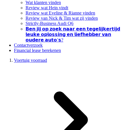
Wat klanten vinden
Review wat Hein vindt
Review wat Eveline & Rianne vinden
Review van Nick & Tim wat zij vinden
Strictly-Business Audi Q6
𝗕𝗲𝗻 𝗷𝗶𝗷 𝗼𝗽 𝘇𝗼𝗲𝗸 𝗻𝗮𝗮𝗿 𝗲𝗲𝗻 𝘁𝗲𝗴𝗲𝗹𝗶𝗷𝗸𝗲𝗿𝘁𝗶𝗷𝗱
𝗹𝗲𝘂𝗸𝗲 𝗼𝗽𝗹𝗼𝘀𝘀𝗶𝗻𝗴 𝗲𝗻 𝗹𝗶𝗲𝗳𝗵𝗲𝗯𝗯𝗲𝗿 𝘃𝗮𝗻
𝗼𝘂𝗱𝗲𝗿𝗲 𝗮𝘂𝘁𝗼’𝘀?
Contactverzoek
Financial lease berekenen
Voertuig voorraad