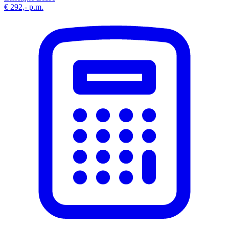
€ 292,-
p.m.