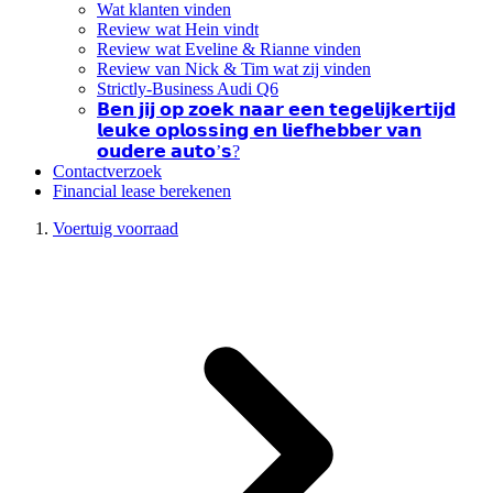
Wat klanten vinden
Review wat Hein vindt
Review wat Eveline & Rianne vinden
Review van Nick & Tim wat zij vinden
Strictly-Business Audi Q6
𝗕𝗲𝗻 𝗷𝗶𝗷 𝗼𝗽 𝘇𝗼𝗲𝗸 𝗻𝗮𝗮𝗿 𝗲𝗲𝗻 𝘁𝗲𝗴𝗲𝗹𝗶𝗷𝗸𝗲𝗿𝘁𝗶𝗷𝗱
𝗹𝗲𝘂𝗸𝗲 𝗼𝗽𝗹𝗼𝘀𝘀𝗶𝗻𝗴 𝗲𝗻 𝗹𝗶𝗲𝗳𝗵𝗲𝗯𝗯𝗲𝗿 𝘃𝗮𝗻
𝗼𝘂𝗱𝗲𝗿𝗲 𝗮𝘂𝘁𝗼’𝘀?
Contactverzoek
Financial lease berekenen
Voertuig voorraad