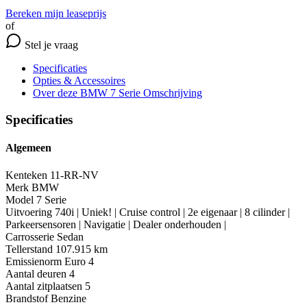
Bereken mijn leaseprijs
of
Stel je vraag
Specificaties
Opties
& Accessoires
Over deze BMW 7 Serie
Omschrijving
Specificaties
Algemeen
Kenteken
11-RR-NV
Merk
BMW
Model
7 Serie
Uitvoering
740i | Uniek! | Cruise control | 2e eigenaar | 8 cilinder |
Parkeersensoren | Navigatie | Dealer onderhouden |
Carrosserie
Sedan
Tellerstand
107.915 km
Emissienorm
Euro 4
Aantal deuren
4
Aantal zitplaatsen
5
Brandstof
Benzine