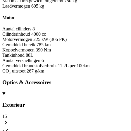
Maximaal trekgewicht ongeremd
750 kg
Laadvermogen
605 kg
Motor
Aantal cilinders
8
Cilinderinhoud
4000 cc
Motorvermogen
225 kW (306 PK)
Gemiddeld bereik
785 km
Koppelvermogen
390 Nm
Tankinhoud
88L
Aantal versnellingen
6
Gemiddeld brandstofverbruik
11.2L per 100km
CO₂ uitstoot
267 g/km
Opties & Accessoires
Exterieur
15