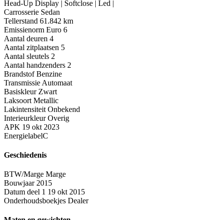
Head-Up Display | Softclose | Led |
Carrosserie
Sedan
Tellerstand
61.842 km
Emissienorm
Euro 6
Aantal deuren
4
Aantal zitplaatsen
5
Aantal sleutels
2
Aantal handzenders
2
Brandstof
Benzine
Transmissie
Automaat
Basiskleur
Zwart
Laksoort
Metallic
Lakintensiteit
Onbekend
Interieurkleur
Overig
APK
19 okt 2023
Energielabel
C
Geschiedenis
BTW/Marge
Marge
Bouwjaar
2015
Datum deel 1
19 okt 2015
Onderhoudsboekjes
Dealer
Maten en gewichten