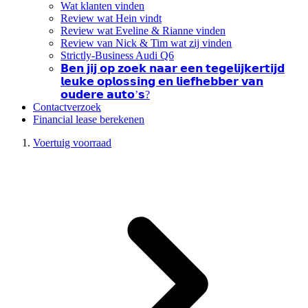
Wat klanten vinden
Review wat Hein vindt
Review wat Eveline & Rianne vinden
Review van Nick & Tim wat zij vinden
Strictly-Business Audi Q6
𝗕𝗲𝗻 𝗷𝗶𝗷 𝗼𝗽 𝘇𝗼𝗲𝗸 𝗻𝗮𝗮𝗿 𝗲𝗲𝗻 𝘁𝗲𝗴𝗲𝗹𝗶𝗷𝗸𝗲𝗿𝘁𝗶𝗷𝗱
𝗹𝗲𝘂𝗸𝗲 𝗼𝗽𝗹𝗼𝘀𝘀𝗶𝗻𝗴 𝗲𝗻 𝗹𝗶𝗲𝗳𝗵𝗲𝗯𝗯𝗲𝗿 𝘃𝗮𝗻
𝗼𝘂𝗱𝗲𝗿𝗲 𝗮𝘂𝘁𝗼’𝘀?
Contactverzoek
Financial lease berekenen
Voertuig voorraad