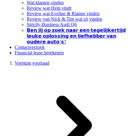
Wat klanten vinden
Review wat Hein vindt
Review wat Eveline & Rianne vinden
Review van Nick & Tim wat zij vinden
Strictly-Business Audi Q6
𝗕𝗲𝗻 𝗷𝗶𝗷 𝗼𝗽 𝘇𝗼𝗲𝗸 𝗻𝗮𝗮𝗿 𝗲𝗲𝗻 𝘁𝗲𝗴𝗲𝗹𝗶𝗷𝗸𝗲𝗿𝘁𝗶𝗷𝗱
𝗹𝗲𝘂𝗸𝗲 𝗼𝗽𝗹𝗼𝘀𝘀𝗶𝗻𝗴 𝗲𝗻 𝗹𝗶𝗲𝗳𝗵𝗲𝗯𝗯𝗲𝗿 𝘃𝗮𝗻
𝗼𝘂𝗱𝗲𝗿𝗲 𝗮𝘂𝘁𝗼’𝘀?
Contactverzoek
Financial lease berekenen
Voertuig voorraad