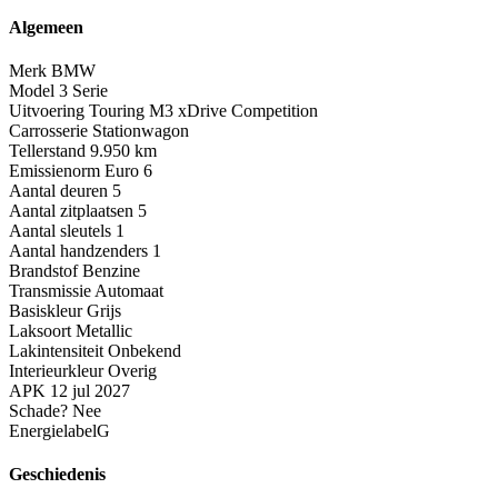
Algemeen
Merk
BMW
Model
3 Serie
Uitvoering
Touring M3 xDrive Competition
Carrosserie
Stationwagon
Tellerstand
9.950 km
Emissienorm
Euro 6
Aantal deuren
5
Aantal zitplaatsen
5
Aantal sleutels
1
Aantal handzenders
1
Brandstof
Benzine
Transmissie
Automaat
Basiskleur
Grijs
Laksoort
Metallic
Lakintensiteit
Onbekend
Interieurkleur
Overig
APK
12 jul 2027
Schade?
Nee
Energielabel
G
Geschiedenis