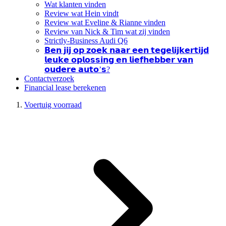
Wat klanten vinden
Review wat Hein vindt
Review wat Eveline & Rianne vinden
Review van Nick & Tim wat zij vinden
Strictly-Business Audi Q6
𝗕𝗲𝗻 𝗷𝗶𝗷 𝗼𝗽 𝘇𝗼𝗲𝗸 𝗻𝗮𝗮𝗿 𝗲𝗲𝗻 𝘁𝗲𝗴𝗲𝗹𝗶𝗷𝗸𝗲𝗿𝘁𝗶𝗷𝗱
𝗹𝗲𝘂𝗸𝗲 𝗼𝗽𝗹𝗼𝘀𝘀𝗶𝗻𝗴 𝗲𝗻 𝗹𝗶𝗲𝗳𝗵𝗲𝗯𝗯𝗲𝗿 𝘃𝗮𝗻
𝗼𝘂𝗱𝗲𝗿𝗲 𝗮𝘂𝘁𝗼’𝘀?
Contactverzoek
Financial lease berekenen
Voertuig voorraad