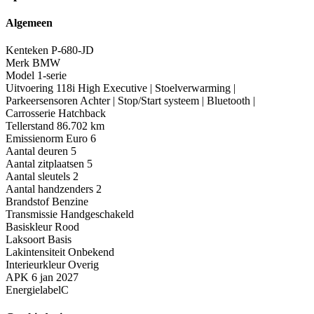
Algemeen
Kenteken
P-680-JD
Merk
BMW
Model
1-serie
Uitvoering
118i High Executive | Stoelverwarming |
Parkeersensoren Achter | Stop/Start systeem | Bluetooth |
Carrosserie
Hatchback
Tellerstand
86.702 km
Emissienorm
Euro 6
Aantal deuren
5
Aantal zitplaatsen
5
Aantal sleutels
2
Aantal handzenders
2
Brandstof
Benzine
Transmissie
Handgeschakeld
Basiskleur
Rood
Laksoort
Basis
Lakintensiteit
Onbekend
Interieurkleur
Overig
APK
6 jan 2027
Energielabel
C