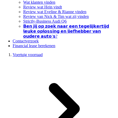
Wat klanten vinden
Review wat Hein vindt
Review wat Eveline & Rianne vinden
Review van Nick & Tim wat zij vinden
Strictly-Business Audi Q6
𝗕𝗲𝗻 𝗷𝗶𝗷 𝗼𝗽 𝘇𝗼𝗲𝗸 𝗻𝗮𝗮𝗿 𝗲𝗲𝗻 𝘁𝗲𝗴𝗲𝗹𝗶𝗷𝗸𝗲𝗿𝘁𝗶𝗷𝗱
𝗹𝗲𝘂𝗸𝗲 𝗼𝗽𝗹𝗼𝘀𝘀𝗶𝗻𝗴 𝗲𝗻 𝗹𝗶𝗲𝗳𝗵𝗲𝗯𝗯𝗲𝗿 𝘃𝗮𝗻
𝗼𝘂𝗱𝗲𝗿𝗲 𝗮𝘂𝘁𝗼’𝘀?
Contactverzoek
Financial lease berekenen
Voertuig voorraad