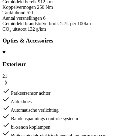
Gemiddeld bereik
912 km
Koppelvermogen
250 Nm
Tankinhoud
52L
Aantal versnellingen
6
Gemiddeld brandstofverbruik
5.7L per 100km
CO₂ uitstoot
132 g/km
Opties & Accessoires
Exterieur
21
Parkeersensor achter
Afdekhoes
Automatische verlichting
Bandenspannings controle systeem
bi-xenon koplampen
Buitenspiegels elektrisch verstel- en verwarmbaar