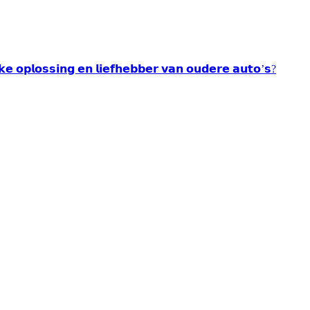
𝘂𝗸𝗲 𝗼𝗽𝗹𝗼𝘀𝘀𝗶𝗻𝗴 𝗲𝗻 𝗹𝗶𝗲𝗳𝗵𝗲𝗯𝗯𝗲𝗿 𝘃𝗮𝗻 𝗼𝘂𝗱𝗲𝗿𝗲 𝗮𝘂𝘁𝗼’𝘀?