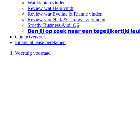
Wat klanten vinden
Review wat Hein vindt
Review wat Eveline & Rianne vinden
Review van Nick & Tim wat zij vinden
Strictly-Business Audi Q6
𝗕𝗲𝗻 𝗷𝗶𝗷 𝗼𝗽 𝘇𝗼𝗲𝗸 𝗻𝗮𝗮𝗿 𝗲𝗲𝗻 𝘁𝗲𝗴𝗲𝗹𝗶𝗷𝗸𝗲𝗿𝘁𝗶𝗷𝗱 𝗹
Contactverzoek
Financial lease berekenen
Voertuig voorraad