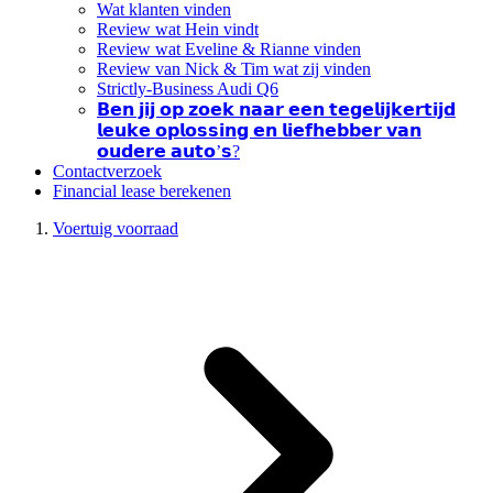
Wat klanten vinden
Review wat Hein vindt
Review wat Eveline & Rianne vinden
Review van Nick & Tim wat zij vinden
Strictly-Business Audi Q6
𝗕𝗲𝗻 𝗷𝗶𝗷 𝗼𝗽 𝘇𝗼𝗲𝗸 𝗻𝗮𝗮𝗿 𝗲𝗲𝗻 𝘁𝗲𝗴𝗲𝗹𝗶𝗷𝗸𝗲𝗿𝘁𝗶𝗷𝗱
𝗹𝗲𝘂𝗸𝗲 𝗼𝗽𝗹𝗼𝘀𝘀𝗶𝗻𝗴 𝗲𝗻 𝗹𝗶𝗲𝗳𝗵𝗲𝗯𝗯𝗲𝗿 𝘃𝗮𝗻
𝗼𝘂𝗱𝗲𝗿𝗲 𝗮𝘂𝘁𝗼’𝘀?
Contactverzoek
Financial lease berekenen
Voertuig voorraad