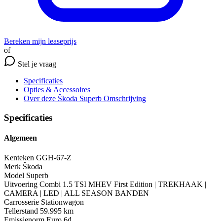
Bereken mijn leaseprijs
of
Stel je vraag
Specificaties
Opties
& Accessoires
Over deze Škoda Superb
Omschrijving
Specificaties
Algemeen
Kenteken
GGH-67-Z
Merk
Škoda
Model
Superb
Uitvoering
Combi 1.5 TSI MHEV First Edition | TREKHAAK |
CAMERA | LED | ALL SEASON BANDEN
Carrosserie
Stationwagon
Tellerstand
59.995 km
Emissienorm
Euro 6d