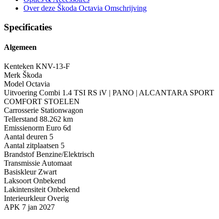
Over deze Škoda Octavia
Omschrijving
Specificaties
Algemeen
Kenteken
KNV-13-F
Merk
Škoda
Model
Octavia
Uitvoering
Combi 1.4 TSI RS iV | PANO | ALCANTARA SPORT
COMFORT STOELEN
Carrosserie
Stationwagon
Tellerstand
88.262 km
Emissienorm
Euro 6d
Aantal deuren
5
Aantal zitplaatsen
5
Brandstof
Benzine/Elektrisch
Transmissie
Automaat
Basiskleur
Zwart
Laksoort
Onbekend
Lakintensiteit
Onbekend
Interieurkleur
Overig
APK
7 jan 2027