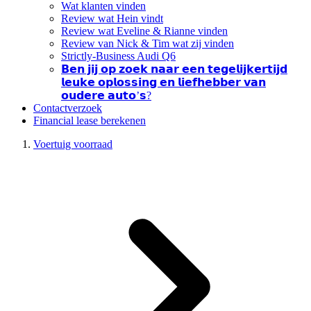
Wat klanten vinden
Review wat Hein vindt
Review wat Eveline & Rianne vinden
Review van Nick & Tim wat zij vinden
Strictly-Business Audi Q6
𝗕𝗲𝗻 𝗷𝗶𝗷 𝗼𝗽 𝘇𝗼𝗲𝗸 𝗻𝗮𝗮𝗿 𝗲𝗲𝗻 𝘁𝗲𝗴𝗲𝗹𝗶𝗷𝗸𝗲𝗿𝘁𝗶𝗷𝗱
𝗹𝗲𝘂𝗸𝗲 𝗼𝗽𝗹𝗼𝘀𝘀𝗶𝗻𝗴 𝗲𝗻 𝗹𝗶𝗲𝗳𝗵𝗲𝗯𝗯𝗲𝗿 𝘃𝗮𝗻
𝗼𝘂𝗱𝗲𝗿𝗲 𝗮𝘂𝘁𝗼’𝘀?
Contactverzoek
Financial lease berekenen
Voertuig voorraad